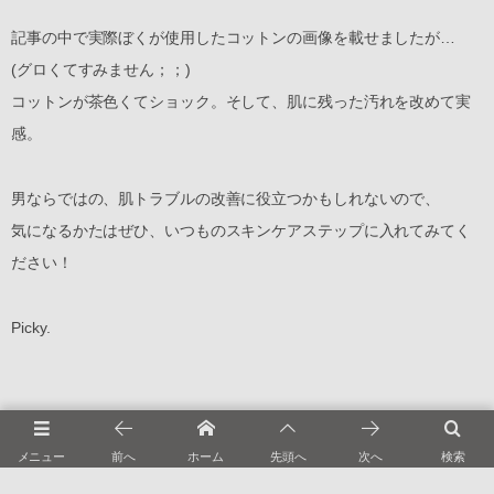
記事の中で実際ぼくが使用したコットンの画像を載せましたが…
(グロくてすみません；；)
コットンが茶色くてショック。そして、肌に残った汚れを改めて実
感。
男ならではの、肌トラブルの改善に役立つかもしれないので、
気になるかたはぜひ、いつものスキンケアステップに入れてみてく
ださい！
Picky.
COSME
スキンケア
メニュー
前へ
ホーム
先頭へ
次へ
検索
No comment
Leave a comment