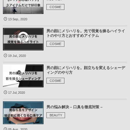
COSME
13
Sep.
,
2020
男の顔にメリハリを。光で視覚を操るハイライ
トのやり方とおすすめアイテム
COSME
19
Jul.
,
2020
男の顔にメリハリを。顔立ちを変えるシェーデ
ィングのやり方
COSME
17
Jul
,
2020
男の悩み解決 – 口臭を徹底対策 –
BEAUTY
05
Aug.
,
2020