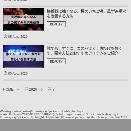
接近戦に強くなる。男のいちご鼻、黒ずみ毛穴
を改善する方法
BEAUTY
05
Aug.
,
2020
誰でも、すぐに、コスパよく！青ひげを無く
す、隠す方法とおすすめアイテムをご紹介
BEAUTY
05
Aug.
,
2020
HOME
2020
7
Warning
: getimagesize(/home/rpicky/rpicky.com/public_html/wp-
content/uploads/2020/08/6F4B54BF-4B): failed to open stream: No such file or directory in
/home/rpicky/rpicky.com/public_html/wp-content/themes/dp-macchiato/functions.php
on line
1179