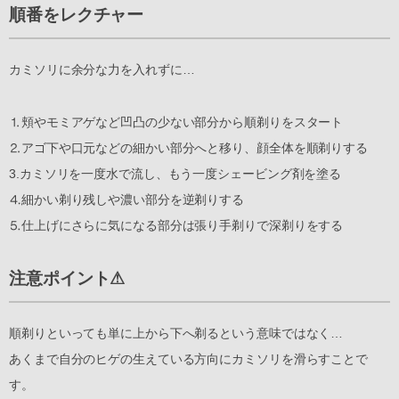
順番をレクチャー
カミソリに余分な力を入れずに…
⒈頬やモミアゲなど凹凸の少ない部分から順剃りをスタート
⒉アゴ下や口元などの細かい部分へと移り、顔全体を順剃りする
3.カミソリを一度水で流し、もう一度シェービング剤を塗る
⒋細かい剃り残しや濃い部分を逆剃りする
⒌仕上げにさらに気になる部分は張り手剃りで深剃りをする
注意ポイント⚠︎
順剃りといっても単に上から下へ剃るという意味ではなく…
あくまで自分のヒゲの生えている方向にカミソリを滑らすことで
す。