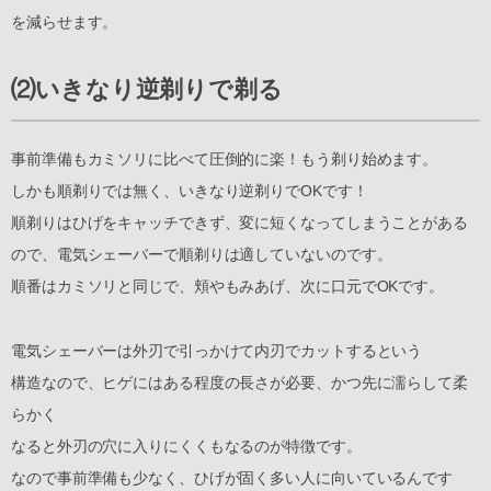
を減らせます。
⑵いきなり逆剃りで剃る
事前準備もカミソリに比べて圧倒的に楽！もう剃り始めます。
しかも順剃りでは無く、いきなり逆剃りでOKです！
順剃りはひげをキャッチできず、変に短くなってしまうことがある
ので、電気シェーバーで順剃りは適していないのです。
順番はカミソリと同じで、頬やもみあげ、次に口元でOKです。
電気シェーバーは外刃で引っかけて内刃でカットするという
構造なので、ヒゲにはある程度の長さが必要、かつ先に濡らして柔
らかく
なると外刃の穴に入りにくくもなるのが特徴です。
なので事前準備も少なく、ひげが固く多い人に向いているんです