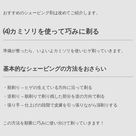
おすすめのシェービング剤は改めてご紹介します。
⑷カミソリを使って巧みに剃る
準備が整ったら、いよいよカミソリを使いヒゲ剃っていきます。
基本的なシェービングの方法をおさらい
・順剃り – ヒゲの生えている方向に沿って剃る
・逆剃り – 順剃りで剃り残した部分を逆の方向で剃る
・張り手 – 仕上げの段階で皮膚を引っ張りながら深剃りする
この方法を順番に巧みに使い分けて剃っていきます！